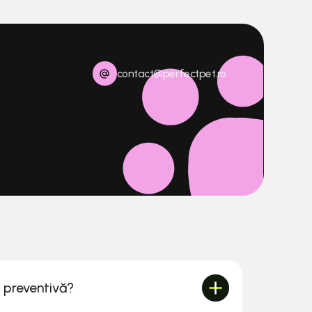
contact@perfectpet.ro
a preventivă?