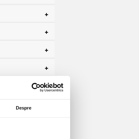
t unde a fost activat.
ile anterioare nu sunt
Despre
hetul.