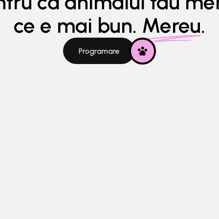
ntru că animalul tãu mer
ce e mai bun.
Mereu.
Programare