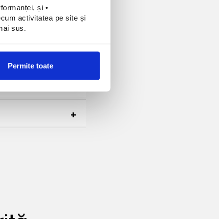
formanței, și • 
um activitatea pe site și 
 mai sus.
Permite toate
erate urgențe și se
și altele contra cost,
nției.