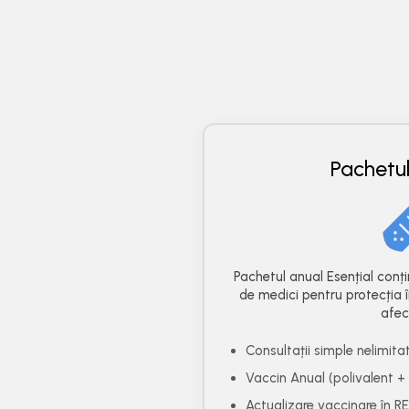
Pachetul
Pachetul anual Esențial conț
de medici pentru protecția
afecț
Consultații simple nelimita
Vaccin Anual (polivalent + 
Actualizare vaccinare în R