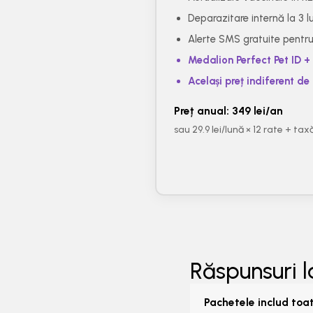
Deparazitare internă la 3 l
Alerte SMS gratuite pentru 
Medalion Perfect Pet ID + 
Același preț indiferent de
Preț anual: 349 lei/an
sau 29.9 lei/lună × 12 rate + tax
Răspunsuri l
Pachetele includ toat