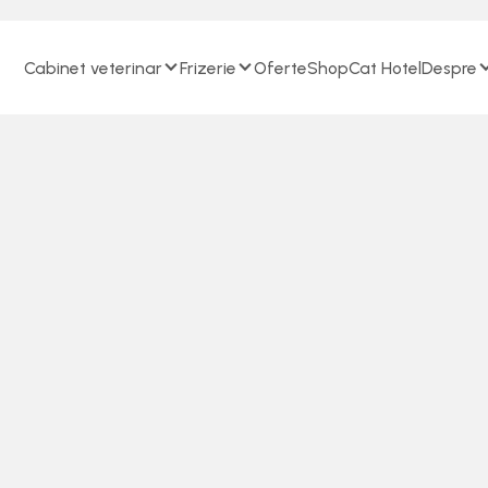
Cabinet veterinar
Frizerie
Oferte
Shop
Cat Hotel
Despre
Programare