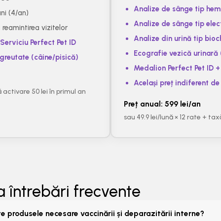
Analize de sânge tip he
uni (4/an)
Analize de sânge tip elect
reamintirea vizitelor
Analize din urină tip bioc
Serviciu Perfect Pet ID
Ecografie vezică urinară 
 greutate (câine/pisică)
Medalion Perfect Pet ID + 
Același preț indiferent de
ă activare 50 lei în primul an
Preț anual: 599 lei/an
sau 49.9 lei/lună × 12 rate + tax
a întrebări frecvente
e produsele necesare vaccinării și deparazitării interne?