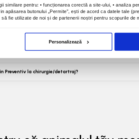
i similare pentru: • funcționarea corectă a site-ului, • analiza per
n apăsarea butonului „Permite”, ești de acord ca datele tale (prec
e problemă sau verificare. Mulți clienți vin lunar.
ntru afecțiuni incluse?
 să fie utilizate de noi și de partenerii noștri pentru scopurile de
 tratamente sau investigații în plus, acestea se plătesc separat.
amare pentru consultații nelimitate?
Personalizează
ramare (chiar și în aceeași zi). Vizitele fără programare sunt consid
sunt incluse în pachetul Preventiv?
 hematologie completă, electroliți și biochimie urină. Se pot adăuga 
in Preventiv la chirurgie/detartraj?
suplimentar.
0 lei diferența față de pachetul Esențial) se scade din costul interve