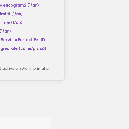
moleucogramă (1/an)
roliți (1/an)
himie (1/an)
(1/an)
Serviciu Perfect Pet ID
 greutate (câine/pisică)
ă activare 50 lei în primul an