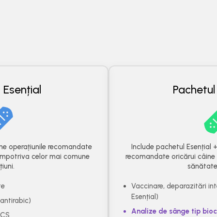
 Esențial
Pachetul
ine operațiunile recomandate
Include pachetul Esențial 
 împotriva celor mai comune
recomandate oricărui câine 
iuni.
sănătat
te
Vaccinare, deparazitări int
Esențial)
antirabic)
Analize de sânge tip bioc
ECS