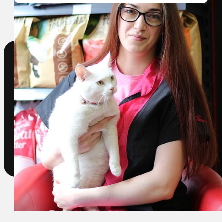
Termeni şi condiții
Cabinet veterinar
Blog
Date legale
Frizerie
Programare
Oferte
Contact
Shop
Cat hotel
contact@perfectpet.ro
© 2026 Perfect Pet. Toate drepturile rezervate.