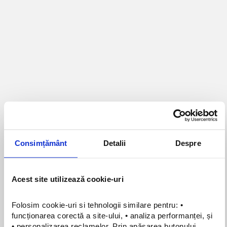
solicitărilor primite cu promptitudine și diplomație.
Empatia, iubirea față de animale și dorința de a le
ajuta constant sunt trei dintre calitățile ce o reprezintă
dar și factori vitali pentru consolidarea echipei Perfect
Pet.
Contact
Programare
echipa
Descoperã
Consimțământ
Detalii
Despre
Oameni dedicați cu dragoste pentru animale
Acest site utilizează cookie-uri
Folosim cookie-uri si tehnologii similare pentru: • 
funcționarea corectă a site-ului, • analiza performanței, și 
• personalizarea reclamelor. Prin apăsarea butonului 